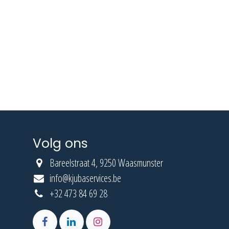
Volg ons
Bareelstraat 4, 9250 Waasmunster
info@kjubaservices.be
+32 473 84 69 28