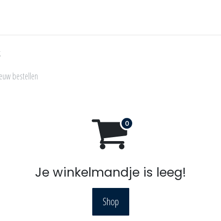
in our crew
g
euw bestellen
Je winkelmandje is leeg!
Shop